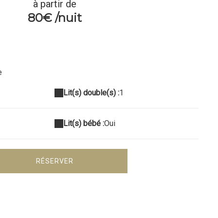
à partir de
80€ /nuit
e
Lit(s) double(s) :
1
Lit(s) bébé :
Oui
RÉSERVER